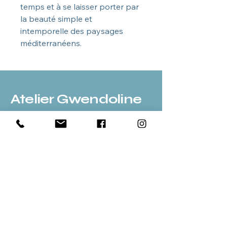
temps et à se laisser porter par
la beauté simple et
intemporelle des paysages
méditerranéens.
Atelier Gwendoline
Pieters
06 28 90 14 00
gwendolinepieters@icloud.com
13260 Cassis, France
Politique de confidentialité
Déclaration d'accessibilité