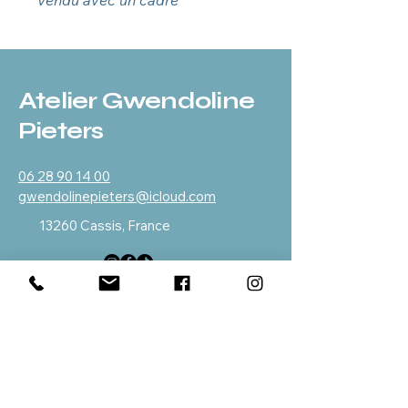
Vendu avec un cadre
Atelier Gwendoline
Pieters
06 28 90 14 00
gwendolinepieters@icloud.com
13260 Cassis, France
Politique de confidentialité
Déclaration d'accessibilité
Politique de livraison
Conditions générales
Politique de remboursement